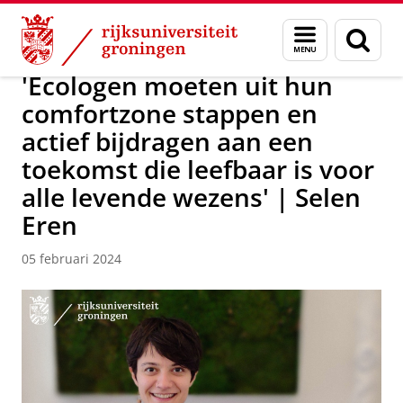
Skip
Skip
Over ons
Campus Fryslân
Menu
Zoek
to
to
en
Content
Navigation
zoeken
'Ecologen moeten uit hun
comfortzone stappen en
actief bijdragen aan een
toekomst die leefbaar is voor
alle levende wezens' | Selen
Eren
05 februari 2024