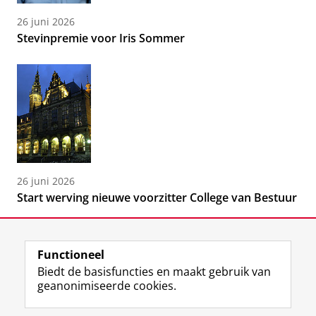
26 juni 2026
Stevinpremie voor Iris Sommer
26 juni 2026
Start werving nieuwe voorzitter College van Bestuur
Functioneel
Biedt de basisfuncties en maakt gebruik van
geanonimiseerde cookies.
F
L
R
I
Y
Volg de RUG