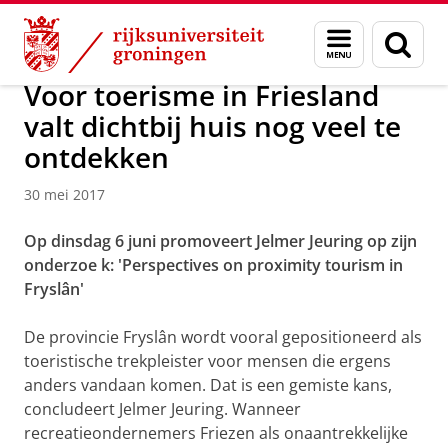
Skip
Skip
Over ons
Campus Fryslân
Menu
Zoek
to
to
en
Content
Navigation
zoeken
Voor toerisme in Friesland
valt dichtbij huis nog veel te
ontdekken
30 mei 2017
Op dinsdag 6 juni promoveert Jelmer Jeuring op zijn
onderzoe
k: 'Perspectives on proximity tourism in
Fryslân'
De provincie Fryslân wordt vooral gepositioneerd als
toeristische trekpleister voor mensen die ergens
anders vandaan komen. Dat is een gemiste kans,
concludeert Jelmer Jeuring. Wanneer
recreatieondernemers Friezen als onaantrekkelijke