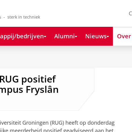
C
s - sterk in techniek
appij/bedrijven
Alumni
Nieuws
Over
 RUG positief
ampus Fryslân
niversiteit Groningen (RUG) heeft op donderdag
jke meerderheid positief geadviseerd aan het