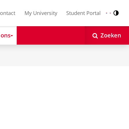
ontact
My University
Student Portal
Contr
Nederlands
English
 ons
Zoeken