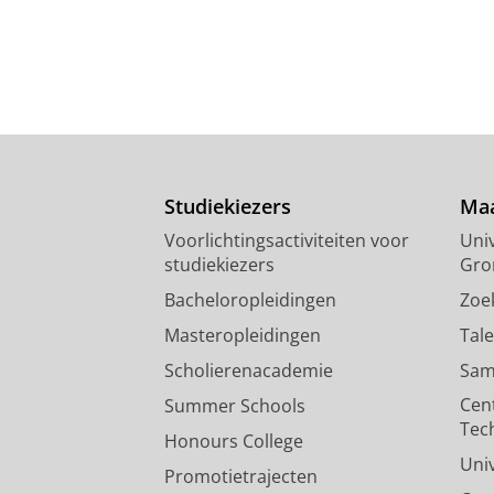
Studiekiezers
Maa
Voorlichtingsactiviteiten voor
Univ
studiekiezers
Gro
Bacheloropleidingen
Zoe
Masteropleidingen
Tal
Scholierenacademie
Sam
Cen
Summer Schools
Tec
Honours College
Uni
Promotietrajecten