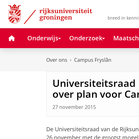
Skip
Skip
to
to
Content
Navigation
breed in kenni
Home
Onderwijs
Onderzoek
Maatsch
Over ons
Campus Fryslân
Universiteitsraad
over plan voor C
27 november 2015
De Universiteitsraad van de Rijksu
26 november met de grootst mogeli