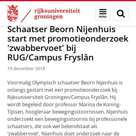
Skip
Skip
Over ons
Campus Fryslân
Menu
Zoek
to
to
en
Content
Navigation
zoeken
Schaatser Beorn Nijenhuis
start met promotieonderzoek
'zwabbervoet' bij
RUG/Campus Fryslân
19 december 2018
Voormalig Olympisch schaatser Beorn Nijenhuis is
onlangs gestart met een promotieonderzoek bij
Rijksuniversiteit Groningen/Campus Fryslân. Hij
wordt begeleid door professor Marina de Koning-
Tijssen, hoogleraar bewegingsstoornissen. Nijenhuis
onderzoekt een bewegingsstoornis bij professionele
schaatsers, die ook wel bekendstaat als
‘zwabbervoet’. Nijenhuis doet onderzoek naar de