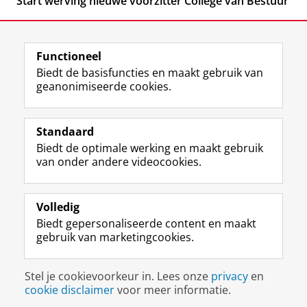
Start werving nieuwe voorzitter College van Bestuur
Functioneel
Biedt de basisfuncties en maakt gebruik van
geanonimiseerde cookies.
F
L
R
I
Y
Volg de RUG
a
i
S
n
o
Standaard
c
n
S
s
u
Biedt de optimale werking en maakt gebruik
e
k
-
t
T
Studiekiezers
van onder andere videocookies.
b
e
f
a
u
Maatschappij/bedrijven
o
d
e
g
b
o
I
e
r
e
Alumni
k
n
d
a
-
Volledig
p
-
R
m
k
Biedt gepersonaliseerde content en maakt
Over ons
a
p
i
-
a
gebruik van marketingcookies.
g
a
j
a
n
i
g
k
c
a
Disclaimer & Copyright
Privacy
Cookies
n
i
s
c
a
Stel je cookievoorkeur in. Lees onze
privacy
en
Inloggen
a
n
u
o
l
cookie disclaimer
voor meer informatie.
R
a
n
u
R