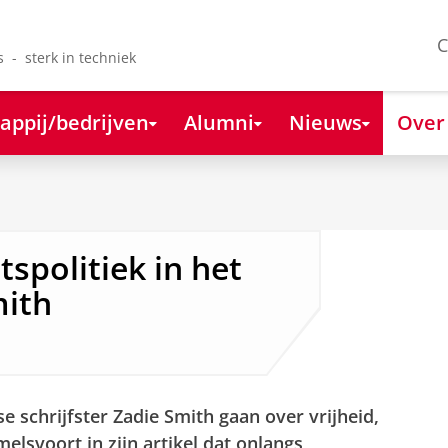
C
s - sterk in techniek
appij/bedrijven
Alumni
Nieuws
Over
itspolitiek in het
mith
 schrijfster Zadie Smith gaan over vrijheid,
lsvoort in zijn artikel dat onlangs