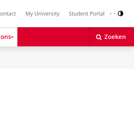
ontact
My University
Student Portal
Contr
Nederlands
English
 ons
Zoeken