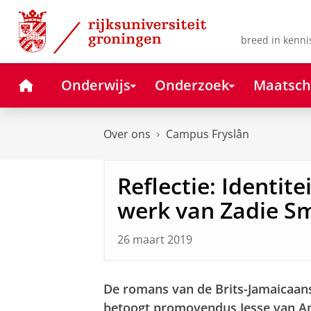
Skip
Skip
to
to
Content
Navigation
breed in kenni
Home
Onderwijs
Onderzoek
Maatsch
Over ons
Campus Fryslân
Reflectie: Identite
werk van Zadie S
26 maart 2019
De romans van de Brits-Jamaicaanse
betoogt promovendus Jesse van Ame