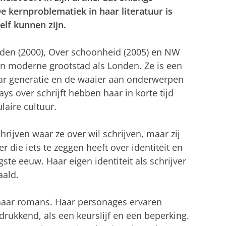
De kernproblematiek in haar literatuur is
lf kunnen zijn.
nden (2000), Over schoonheid (2005) en NW
een moderne grootstad als Londen. Ze is een
aar generatie en de waaier aan onderwerpen
ys over schrijft hebben haar in korte tijd
laire cultuur.
hrijven waar ze over wil schrijven, maar zij
r die iets te zeggen heeft over identiteit en
gste eeuw. Haar eigen identiteit als schrijver
ald.
n haar romans. Haar personages ervaren
rukkend, als een keurslijf en een beperking.