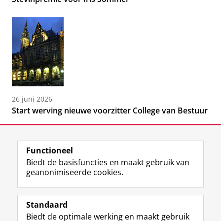
26 juni 2026
Start werving nieuwe voorzitter College van Bestuur
Functioneel
Biedt de basisfuncties en maakt gebruik van
geanonimiseerde cookies.
F
L
R
I
Y
Volg de RUG
a
i
S
n
o
Standaard
c
n
S
s
u
Biedt de optimale werking en maakt gebruik
e
k
-
t
T
Studiekiezers