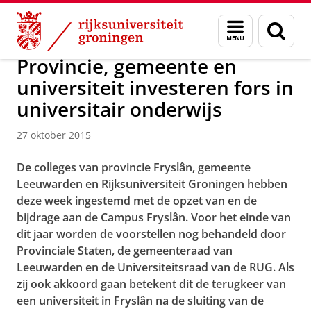
Skip
Skip
Over ons
Campus Fryslân
Menu
Zoek
to
to
en
Content
Navigation
zoeken
Provincie, gemeente en
universiteit investeren fors in
universitair onderwijs
27 oktober 2015
De colleges van provincie Fryslân, gemeente
Leeuwarden en Rijksuniversiteit Groningen hebben
deze week ingestemd met de opzet van en de
bijdrage aan de Campus Fryslân. Voor het einde van
dit jaar worden de voorstellen nog behandeld door
Provinciale Staten, de gemeenteraad van
Leeuwarden en de Universiteitsraad van de RUG. Als
zij ook akkoord gaan betekent dit de terugkeer van
een universiteit in Fryslân na de sluiting van de