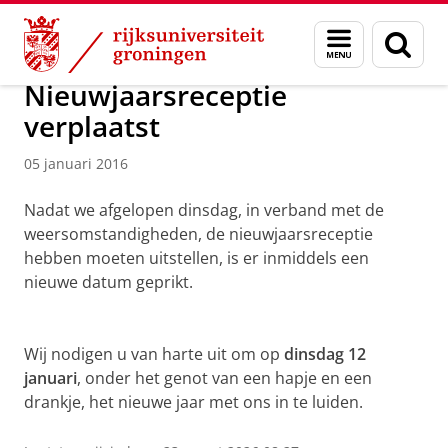
Skip
Skip
Over ons
Campus Fryslân
Menu
Zoek
to
to
en
Content
Navigation
zoeken
Nieuwjaarsreceptie
verplaatst
05 januari 2016
Nadat we afgelopen dinsdag, in verband met de
weersomstandigheden, de nieuwjaarsreceptie
hebben moeten uitstellen, is er inmiddels een
nieuwe datum geprikt.
Wij nodigen u van harte uit om op
dinsdag 12
januari
, onder het genot van een hapje en een
drankje, het nieuwe jaar met ons in te luiden.