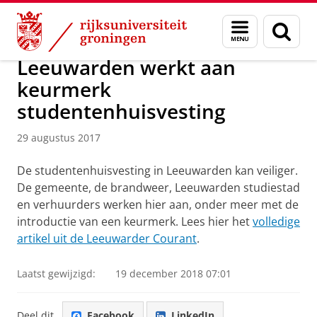
Skip
Skip
Over ons
Campus Fryslân
Menu
Zoek
to
to
en
Content
Navigation
zoeken
Leeuwarden werkt aan
keurmerk
studentenhuisvesting
29 augustus 2017
De studentenhuisvesting in Leeuwarden kan veiliger.
De gemeente, de brandweer, Leeuwarden studiestad
en verhuurders werken hier aan, onder meer met de
introductie van een keurmerk. Lees hier het
volledige
artikel uit de Leeuwarder Courant
.
Laatst gewijzigd:
19 december 2018 07:01
Deel dit
Facebook
LinkedIn