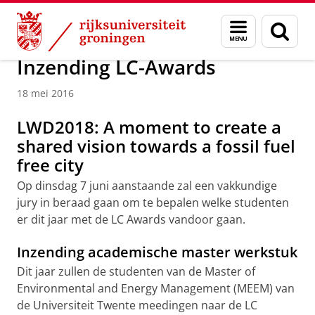
Skip
Skip
Over ons
Campus Fryslân
Menu
Zoek
to
to
en
Content
Navigation
zoeken
Inzending LC-Awards
18 mei 2016
LWD2018: A moment to create a
shared vision towards a fossil fuel
free city
Op dinsdag 7 juni aanstaande zal een vakkundige
jury in beraad gaan om te bepalen welke studenten
er dit jaar met de LC Awards vandoor gaan.
Inzending academische master werkstuk
Dit jaar zullen de studenten van de Master of
Environmental and Energy Management (MEEM) van
de Universiteit Twente meedingen naar de LC