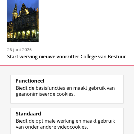
26 juni 2026
Start werving nieuwe voorzitter College van Bestuur
Functioneel
Biedt de basisfuncties en maakt gebruik van
geanonimiseerde cookies.
F
L
R
I
Y
Volg de RUG
a
i
S
n
o
Standaard
c
n
S
s
u
Biedt de optimale werking en maakt gebruik
e
k
-
t
T
Studiekiezers
van onder andere videocookies.
b
e
f
a
u
Maatschappij/bedrijven