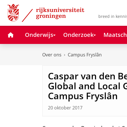
Skip
Skip
to
to
Content
Navigation
breed in kenni
Home
Onderwijs
Onderzoek
Maatsch
Over ons
Campus Fryslân
Caspar van den B
Global and Local
Campus Fryslân
20 oktober 2017