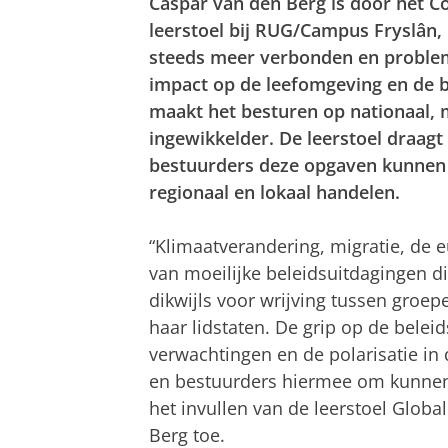
Caspar van den Berg is door het 
leerstoel bij RUG/Campus Fryslân,
steeds meer verbonden en problem
impact op de leefomgeving en de 
maakt het besturen op nationaal, 
ingewikkelder. De leerstoel draagt 
bestuurders deze opgaven kunnen ve
regionaal en lokaal handelen.
“Klimaatverandering, migratie, de e
van moeilijke beleidsuitdagingen 
dikwijls voor wrijving tussen groep
haar lidstaten. De grip op de belei
verwachtingen en de polarisatie in
en bestuurders hiermee om kunnen g
het invullen van de leerstoel Globa
Berg toe.