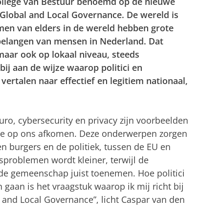
College van Bestuur benoemd op de nieuwe
 Global and Local Governance. De wereld is
en van elders in de wereld hebben grote
belangen van mensen in Nederland. Dat
maar ook op lokaal niveau, steeds
bij aan de wijze waarop politici en
rtalen naar effectief en legitiem nationaal,
uro, cybersecurity en privacy zijn voorbeelden
die op ons afkomen. Deze onderwerpen zorgen
en burgers en de politiek, tussen de EU en
dsproblemen wordt kleiner, terwijl de
 de gemeenschap juist toenemen. Hoe politici
aan is het vraagstuk waarop ik mij richt bij
l and Local Governance”, licht Caspar van den