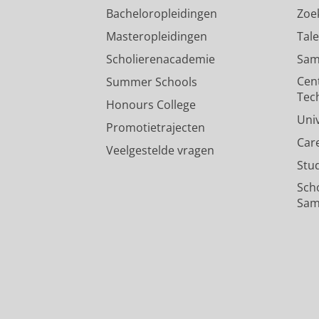
Bacheloropleidingen
Zoe
Masteropleidingen
Tal
Scholierenacademie
Sam
Cen
Summer Schools
Tec
Honours College
Uni
Promotietrajecten
Car
Veelgestelde vragen
Stu
Sch
Sam