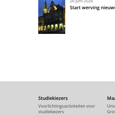
26 juni 2026
Start werving nieuw
Studiekiezers
Maa
Voorlichtingsactiviteiten voor
Univ
studiekiezers
Gro