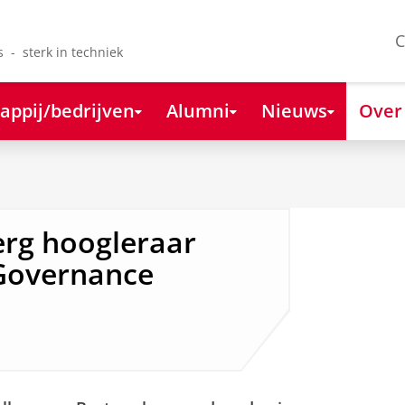
C
s - sterk in techniek
appij/bedrijven
Alumni
Nieuws
Over
erg hoogleraar
 Governance