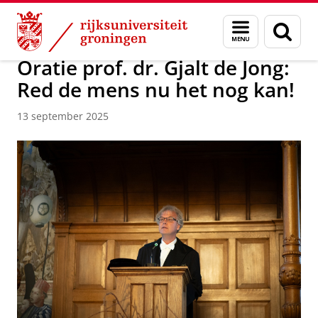
Skip
Skip
Over ons
Campus Fryslân
Menu
Zoek
to
to
en
Content
Navigation
zoeken
Oratie prof. dr. Gjalt de Jong:
Red de mens nu het nog kan!
13 september 2025