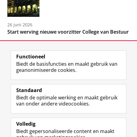
26 juni 2026
Start werving nieuwe voorzitter College van Bestuur
Functioneel
Biedt de basisfuncties en maakt gebruik van
geanonimiseerde cookies.
F
L
R
I
Y
Volg de RUG
a
i
S
n
o
Standaard
c
n
S
s
u
Biedt de optimale werking en maakt gebruik
e
k
-
t
T
Studiekiezers
van onder andere videocookies.
b
e
f
a
u
Maatschappij/bedrijven
o
d
e
g
b
o
I
e
r
e
Alumni
k
n
d
a
-
Volledig
p
-
R
m
k
Biedt gepersonaliseerde content en maakt
Over ons
a
p
i
-
a