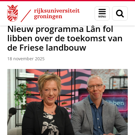
Skip
Skip
Over ons
Campus Fryslân
Menu
Zoek
to
to
en
Content
Navigation
zoeken
Nieuw programma Lân fol
libben over de toekomst van
de Friese landbouw
18 november 2025