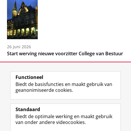
26 juni 2026
Start werving nieuwe voorzitter College van Bestuur
Functioneel
Biedt de basisfuncties en maakt gebruik van
geanonimiseerde cookies.
F
L
R
I
Y
Volg de RUG
a
i
S
n
o
Standaard
c
n
S
s
u
Biedt de optimale werking en maakt gebruik
e
k
-
t
T
Studiekiezers
van onder andere videocookies.
b
e
f
a
u
Maatschappij/bedrijven
o
d
e
g
b