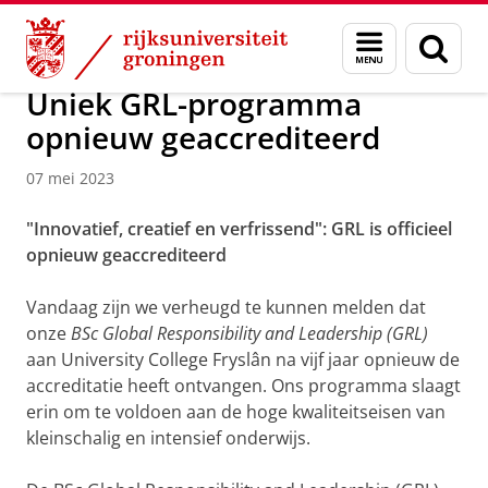
Skip
Skip
Over ons
Campus Fryslân
Menu
Zoek
to
to
en
Content
Navigation
zoeken
Uniek GRL-programma
opnieuw geaccrediteerd
07 mei 2023
"Innovatief, creatief en verfrissend": GRL is officieel
opnieuw geaccrediteerd
Vandaag zijn we verheugd te kunnen melden dat
onze
BSc Global Responsibility and Leadership (GRL)
aan University College Fryslân na vijf jaar opnieuw de
accreditatie heeft ontvangen. Ons programma slaagt
erin om te voldoen aan de hoge kwaliteitseisen van
kleinschalig en intensief onderwijs.