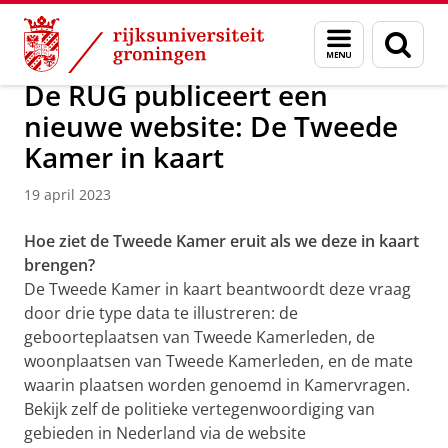
Skip
Skip
Over ons
Campus Fryslân
Menu
Zoek
to
to
en
Content
Navigation
zoeken
De RUG publiceert een
nieuwe website: De Tweede
Kamer in kaart
19 april 2023
Hoe ziet de Tweede Kamer eruit als we deze in kaart
brengen?
De Tweede Kamer in kaart beantwoordt deze vraag
door drie type data te illustreren: de
geboorteplaatsen van Tweede Kamerleden, de
woonplaatsen van Tweede Kamerleden, en de mate
waarin plaatsen worden genoemd in Kamervragen.
Bekijk zelf de politieke vertegenwoordiging van
gebieden in Nederland via de website