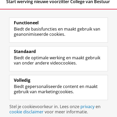
Start werving nieuwe voorzitter College van Bestuur
Functioneel
Biedt de basisfuncties en maakt gebruik van
geanonimiseerde cookies.
F
L
R
I
Y
Volg de RUG
a
i
S
n
o
Standaard
c
n
S
s
u
Biedt de optimale werking en maakt gebruik
e
k
-
t
T
Studiekiezers
van onder andere videocookies.
b
e
f
a
u
Maatschappij/bedrijven
o
d
e
g
b
o
I
e
r
e
Alumni
k
n
d
a
-
Volledig
p
-
R
m
k
Biedt gepersonaliseerde content en maakt
Over ons
a
p
i
-
a
gebruik van marketingcookies.
g
a
j
a
n
i
g
k
c
a
Disclaimer & Copyright
Privacy
Cookies
n
i
s
c
a
Stel je cookievoorkeur in. Lees onze
privacy
en
Inloggen
a
n
u
o
l
cookie disclaimer
voor meer informatie.
R
a
n
u
R