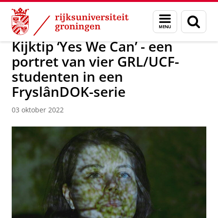
Skip
Skip
Over ons
Campus Fryslân
Menu
Zoek
to
to
en
Content
Navigation
zoeken
Kijktip ‘Yes We Can’ - een
portret van vier GRL/UCF-
studenten in een
FryslânDOK-serie
03 oktober 2022