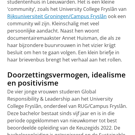
studentenhuis in Leeuwarden. Het is een kleine
‘community’, zoals het University College Fryslân van
Rijksuniversiteit Groningen/Campus Fryslân
ook een
community wil zijn. Kleinschalig met veel
persoonlijke aandacht. Naast hen woont
documentairemaakster Annet Huisman, die als ze
haar bijzondere buurvrouwen in het vizier krijgt
besluit om hen te gaan volgen. Een klein briefje in
haar brievenbus brengt het verhaal aan het rollen.
Doorzettingsvermogen, idealisme
en positivisme
De vier jonge vrouwen studeren Global
Responsibility & Leadership aan het University
College Fryslân, onderdeel van RUG/Campus Fryslân.
Deze bachelor bestaat sinds vijf jaar en is in die
periode opgeklommen van nieuwkomer tot best
beoordeelde opleiding van de Keuzegids 2022. De
bacheloropleiding is geïnspireerd op de Sustainable