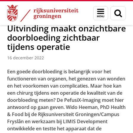
Skip
Skip
Over ons
Campus Fryslân
Menu
Zoek
to
to
en
Content
Navigation
zoeken
Uitvinding maakt onzichtbare
doorbloeding zichtbaar
tijdens operatie
16 december 2022
Een goede doorbloeding is belangrijk voor het
functioneren van organen, het genezen van wonden
en het voorkomen van complicaties. Maar hoe kan
een chirurg tijdens een operatie de kwaliteit van de
doorbloeding meten? De PefusiX-Imaging moet hier
antwoord op gaan geven. Wido Heeman, PhD Health
& Food bij de Rijksuniversiteit Groningen/Campus
Fryslân en werkzaam bij LIMIS Development
ontwikkelde en testte het apparaat dat de