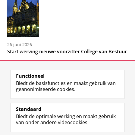
26 juni 2026
Start werving nieuwe voorzitter College van Bestuur
Functioneel
Biedt de basisfuncties en maakt gebruik van
geanonimiseerde cookies.
F
L
R
I
Y
Volg de RUG
a
i
S
n
o
Standaard
c
n
S
s
u
Biedt de optimale werking en maakt gebruik
e
k
-
t
T
Studiekiezers
van onder andere videocookies.
b
e
f
a
u
Maatschappij/bedrijven
o
d
e
g
b