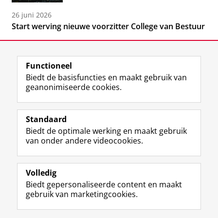
26 juni 2026
Start werving nieuwe voorzitter College van Bestuur
Functioneel
Biedt de basisfuncties en maakt gebruik van
geanonimiseerde cookies.
F
L
R
I
Y
Volg de RUG
a
i
S
n
o
Standaard
c
n
S
s
u
Biedt de optimale werking en maakt gebruik
e
k
-
t
T
Studiekiezers
van onder andere videocookies.
b
e
f
a
u
Maatschappij/bedrijven
o
d
e
g
b
o
I
e
r
e
Alumni
k
n
d
a
-
Volledig
p
-
R
m
k
Biedt gepersonaliseerde content en maakt
Over ons
a
p
i
-
a
gebruik van marketingcookies.
g
a
j
a
n
i
g
k
c
a
Disclaimer & Copyright
Privacy
Cookies