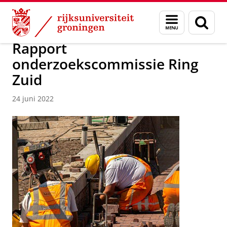
Skip
Skip
Over ons
Campus Fryslân
Menu
Zoek
to
to
en
Content
Navigation
zoeken
Rapport
onderzoekscommissie Ring
Zuid
24 juni 2022