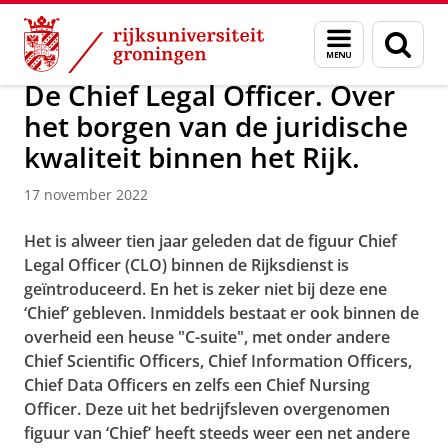
Skip
Skip
Over ons
Campus Fryslân
Menu
Zoek
to
to
en
Content
Navigation
zoeken
De Chief Legal Officer. Over
het borgen van de juridische
kwaliteit binnen het Rijk.
17 november 2022
Het is alweer tien jaar geleden dat de figuur Chief
Legal Officer (CLO) binnen de Rijksdienst is
geïntroduceerd. En het is zeker niet bij deze ene
‘Chief’ gebleven. Inmiddels bestaat er ook binnen de
overheid een heuse "C-suite", met onder andere
Chief Scientific Officers, Chief Information Officers,
Chief Data Officers en zelfs een Chief Nursing
Officer. Deze uit het bedrijfsleven overgenomen
figuur van ‘Chief’ heeft steeds weer een net andere