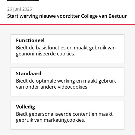
26 juni 2026
Start werving nieuwe voorzitter College van Bestuur
Functioneel
Biedt de basisfuncties en maakt gebruik van
geanonimiseerde cookies.
F
L
R
I
Y
Volg de RUG
a
i
S
n
o
Standaard
c
n
S
s
u
Biedt de optimale werking en maakt gebruik
e
k
-
t
T
Studiekiezers
van onder andere videocookies.
b
e
f
a
u
Maatschappij/bedrijven
o
d
e
g
b
o
I
e
r
e
Alumni
k
n
d
a
-
Volledig
p
-
R
m
k
Biedt gepersonaliseerde content en maakt
Over ons
a
p
i
-
a
gebruik van marketingcookies.
g
a
j
a
n
i
g
k
c
a
Disclaimer & Copyright
Privacy
Cookies