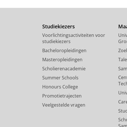
Studiekiezers
Maa
Voorlichtingsactiviteiten voor
Univ
studiekiezers
Gro
Bacheloropleidingen
Zoe
Masteropleidingen
Tal
Scholierenacademie
Sam
Cen
Summer Schools
Tec
Honours College
Uni
Promotietrajecten
Car
Veelgestelde vragen
Stu
Sch
Sam