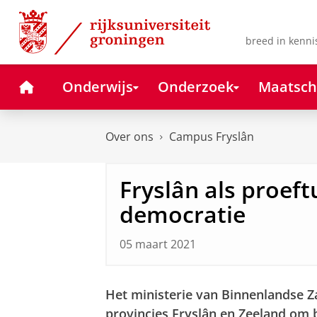
Skip
Skip
to
to
Content
Navigation
breed in kenni
Home
Onderwijs
Onderzoek
Maatsch
Over ons
Campus Fryslân
Fryslân als proef
democratie
05 maart 2021
Het ministerie van Binnenlandse 
provincies Fryslân en Zeeland om 