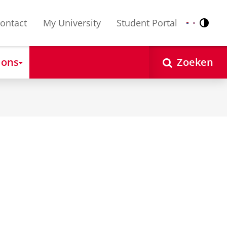
ontact
My University
Student Portal
Contr
Nederlands
English
 ons
Zoeken