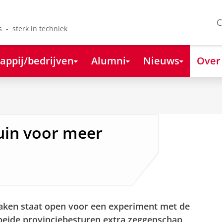
C
s - sterk in techniek
appij/bedrijven
Alumni
Nieuws
Over
tuin voor meer
Zaken staat open voor een experiment met de
beide provinciebesturen extra zeggenschap