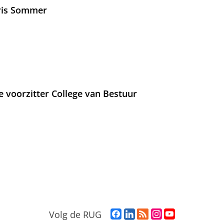
Iris Sommer
e voorzitter College van Bestuur
F
L
R
I
Y
Volg de RUG