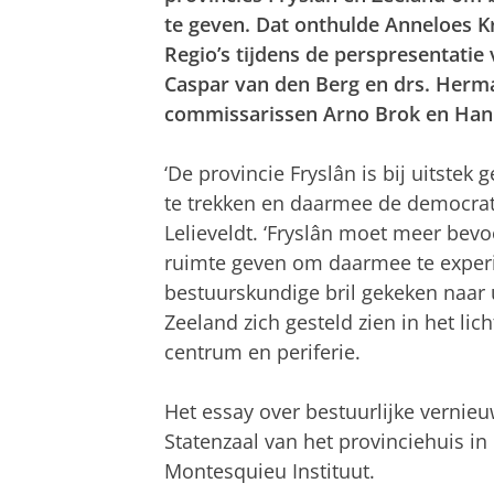
te geven. Dat onthulde Anneloes K
Regio’s tijdens de perspresentatie v
Caspar van den Berg en drs. Herma
commissarissen Arno Brok en Han
‘De provincie Fryslân is bij uitste
te trekken en daarmee de democrati
Lelieveldt. ‘Fryslân moet meer bevo
ruimte geven om daarmee te experi
bestuurskundige bril gekeken naar
Zeeland zich gesteld zien in het lic
centrum en periferie.
Het essay over bestuurlijke verni
Statenzaal van het provinciehuis i
Montesquieu Instituut.