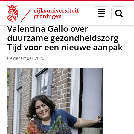
Skip
Skip
Over ons
Campus Fryslân
Menu
Zoek
to
to
en
Content
Navigation
zoeken
Valentina Gallo over
duurzame gezondheidszorg
Tijd voor een nieuwe aanpak
09 december 2020