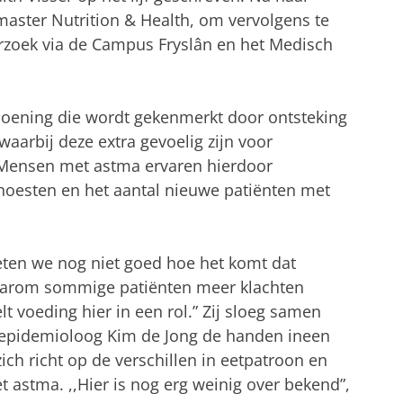
e master Nutrition & Health, om vervolgens te
rzoek via de Campus Fryslân en het Medisch
doening die wordt gekenmerkt door ontsteking
aarbij deze extra gevoelig zijn voor
r. Mensen met astma ervaren hierdoor
oesten en het aantal nieuwe patiënten met
k weten we nog niet goed hoe het komt dat
aarom sommige patiënten meer klachten
 voeding hier in een rol.” Zij sloeg samen
 epidemioloog Kim de Jong de handen ineen
ch richt op de verschillen in eetpatroon en
 astma. ,,Hier is nog erg weinig over bekend”,