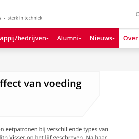
C
s - sterk in techniek
appij/bedrijven
Alumni
Nieuws
Over
ffect van voeding
n eetpatronen bij verschillende types van
ith Visser op het lijf geschreven. Na haar