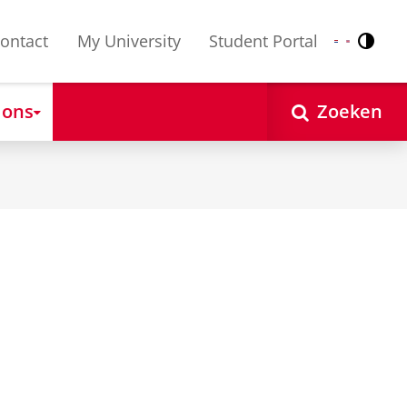
ontact
My University
Student Portal
Contr
Nederlands
English
 ons
Zoeken