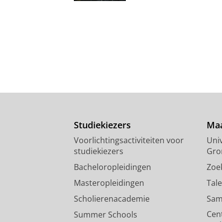
Studiekiezers
Maa
Voorlichtingsactiviteiten voor
Univ
studiekiezers
Gro
Bacheloropleidingen
Zoe
Masteropleidingen
Tal
Scholierenacademie
Sam
Cen
Summer Schools