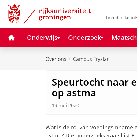
Skip
Skip
to
to
Content
Navigation
breed in kenni
Home
Onderwijs
Onderzoek
Maatsch
Over ons
Campus Fryslân
Speurtocht naar e
op astma
19 mei 2020
Wat is de rol van voedingsinname e
astma? Die onderzoeksvraag lijkt Ed