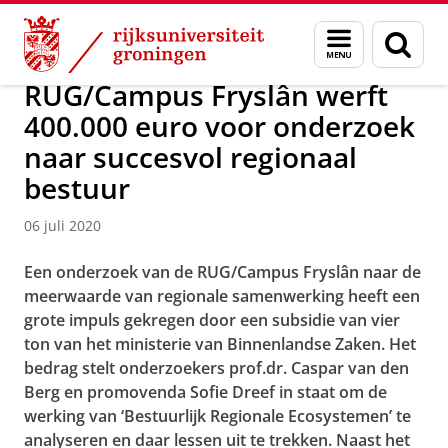
Skip
Skip
Over ons
Campus Fryslân
Menu
Zoek
to
to
en
Content
Navigation
zoeken
RUG/Campus Fryslân werft
400.000 euro voor onderzoek
naar succesvol regionaal
bestuur
06 juli 2020
Een onderzoek van de RUG/Campus Fryslân naar de
meerwaarde van regionale samenwerking heeft een
grote impuls gekregen door een subsidie van vier
ton van het ministerie van Binnenlandse Zaken. Het
bedrag stelt onderzoekers prof.dr. Caspar van den
Berg en promovenda Sofie Dreef in staat om de
werking van ‘Bestuurlijk Regionale Ecosystemen’ te
analyseren en daar lessen uit te trekken. Naast het