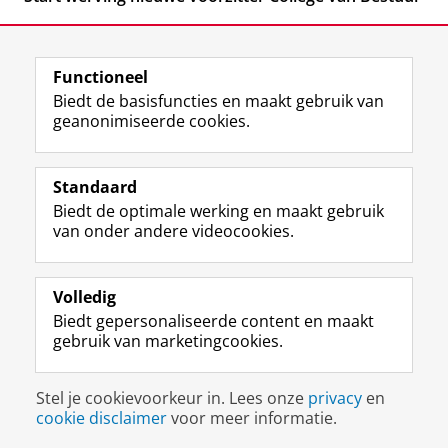
Functioneel
Biedt de basisfuncties en maakt gebruik van
geanonimiseerde cookies.
F
L
R
I
Y
Volg de RUG
a
i
S
n
o
Standaard
c
n
S
s
u
Biedt de optimale werking en maakt gebruik
e
k
-
t
T
Studiekiezers
van onder andere videocookies.
b
e
f
a
u
Maatschappij/bedrijven
o
d
e
g
b
o
I
e
r
e
Alumni
k
n
d
a
-
Volledig
p
-
R
m
k
Biedt gepersonaliseerde content en maakt
Over ons
a
p
i
-
a
gebruik van marketingcookies.
g
a
j
a
n
i
g
k
c
a
Disclaimer & Copyright
Privacy
Cookies
n
i
s
c
a
Stel je cookievoorkeur in. Lees onze
privacy
en
Inloggen
a
n
u
o
l
cookie disclaimer
voor meer informatie.
R
a
n
u
R