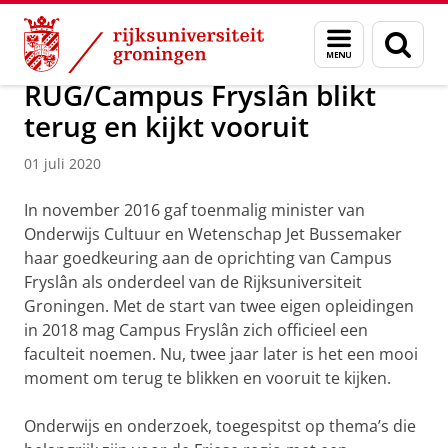
Skip
Skip
Over ons
Campus Fryslân
Menu
Zoek
to
to
en
Content
Navigation
zoeken
RUG/Campus Fryslân blikt
terug en kijkt vooruit
01 juli 2020
In november 2016 gaf toenmalig minister van
Onderwijs Cultuur en Wetenschap Jet Bussemaker
haar goedkeuring aan de oprichting van Campus
Fryslân als onderdeel van de Rijksuniversiteit
Groningen. Met de start van twee eigen opleidingen
in 2018 mag Campus Fryslân zich officieel een
faculteit noemen. Nu, twee jaar later is het een mooi
moment om terug te blikken en vooruit te kijken.
Onderwijs en onderzoek, toegespitst op thema’s die