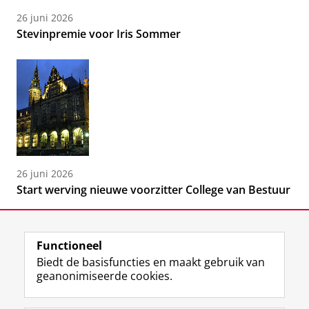
26 juni 2026
Stevinpremie voor Iris Sommer
26 juni 2026
Start werving nieuwe voorzitter College van Bestuur
Functioneel
Biedt de basisfuncties en maakt gebruik van
geanonimiseerde cookies.
F
L
R
I
Y
Volg de RUG