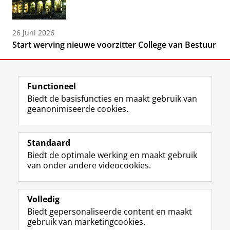
26 juni 2026
Start werving nieuwe voorzitter College van Bestuur
Functioneel
Biedt de basisfuncties en maakt gebruik van
geanonimiseerde cookies.
F
L
R
I
Y
Volg de RUG
a
i
S
n
o
Standaard
c
n
S
s
u
Biedt de optimale werking en maakt gebruik
e
k
-
t
T
Studiekiezers
van onder andere videocookies.
b
e
f
a
u
Maatschappij/bedrijven
o
d
e
g
b
o
I
e
r
e
Alumni
k
n
d
a
-
Volledig
p
-
R
m
k
Biedt gepersonaliseerde content en maakt
Over ons
a
p
i
-
a
gebruik van marketingcookies.
g
a
j
a
n