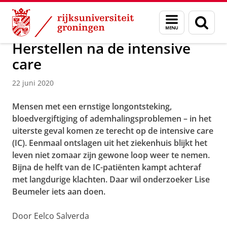
Skip
Skip
Over ons
Campus Fryslân
Menu
Zoek
to
to
en
Content
Navigation
zoeken
Herstellen na de intensive
care
22 juni 2020
Mensen met een ernstige longontsteking,
bloedvergiftiging of ademhalingsproblemen – in het
uiterste geval komen ze terecht op de intensive care
(IC). Eenmaal ontslagen uit het ziekenhuis blijkt het
leven niet zomaar zijn gewone loop weer te nemen.
Bijna de helft van de IC-patiënten kampt achteraf
met langdurige klachten. Daar wil onderzoeker Lise
Beumeler iets aan doen.
Door Eelco Salverda