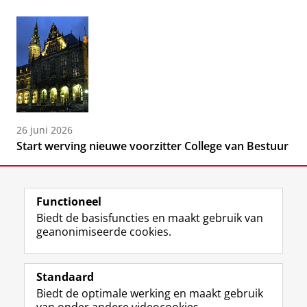
26 juni 2026
Start werving nieuwe voorzitter College van Bestuur
Functioneel
Biedt de basisfuncties en maakt gebruik van
geanonimiseerde cookies.
F
L
R
I
Y
Volg de RUG
a
i
S
n
o
Standaard
c
n
S
s
u
Biedt de optimale werking en maakt gebruik
e
k
-
t
T
Studiekiezers