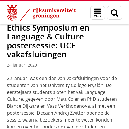
Skip
Skip
Over ons
Campus Fryslân
Menu
Zoek
to
to
en
Content
Navigation
zoeken
Ethics Symposium en
Language & Culture
postersessie: UCF
vakafsluitingen
24 januari 2020
22 januari was een dag van vakafsluitingen voor de
studenten van het University College Fryslân. De
eerstejaars students sloten het vak Language
Culture, gegeven door Matt Coler en PhD studeten
Biance Dijkstra en Vass Verkhodanova, af met een
postersessie. Decaan Andrej Zwitter opende de
sessie, waarna bezoekers meer te weten konden
komen over het onderzoek van de studenten.