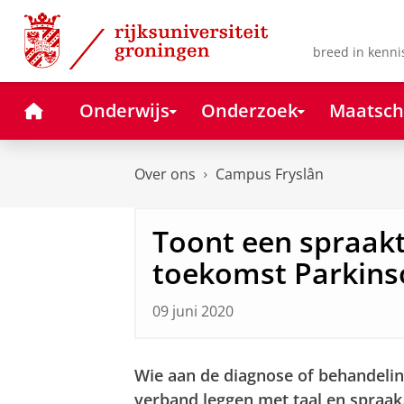
Skip
Skip
to
to
Content
Navigation
breed in kenni
Home
Onderwijs
Onderzoek
Maatsch
Over ons
Campus Fryslân
Toont een spraakt
toekomst Parkins
09 juni 2020
Wie aan de diagnose of behandelin
verband leggen met taal en spraak