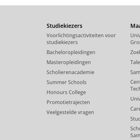
Studiekiezers
Maa
Voorlichtingsactiviteiten voor
Univ
studiekiezers
Gro
Bacheloropleidingen
Zoe
Masteropleidingen
Tal
Scholierenacademie
Sam
Cen
Summer Schools
Tec
Honours College
Uni
Promotietrajecten
Car
Veelgestelde vragen
Stu
Sch
Sam