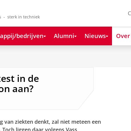
C
s - sterk in techniek
appij/bedrijven
Alumni
Nieuws
Over
est in de
on aan?
g van ziekten denkt, zal niet meteen een
. Toch liggen daar volgens Vass