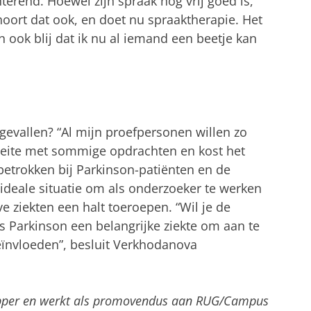
erend. Hoewel zijn spraak nog vrij goed is,
 hoort dat ook, en doet nu spraaktherapie. Het
en ook blij dat ik nu al iemand een beetje kan
gevallen? “Al mijn proefpersonen willen zo
eite met sommige opdrachten en kost het
betrokken bij Parkinson-patiënten en de
 ideale situatie om als onderzoeker te werken
 ziekten een halt toeroepen. “Wil je de
is Parkinson een belangrijke ziekte om aan te
ïnvloeden”, besluit Verkhodanova
apper en werkt als promovendus aan RUG/Campus