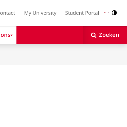
ontact
My University
Student Portal
Contr
Nederlands
English
 ons
Zoeken