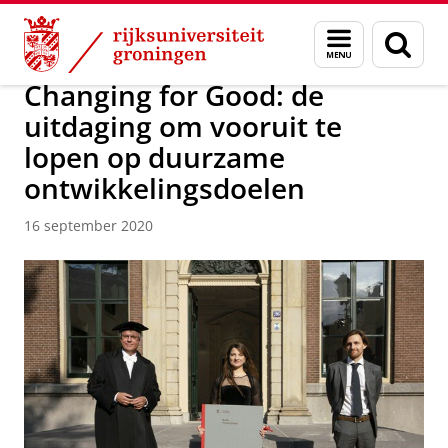
Skip
Skip
Over ons
Campus Fryslân
Menu
Zoek
to
to
en
Content
Navigation
zoeken
Changing for Good: de
uitdaging om vooruit te
lopen op duurzame
ontwikkelingsdoelen
16 september 2020