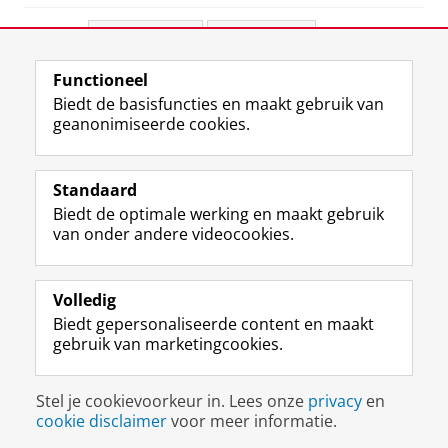
Deel dit
Facebook
LinkedIn
Functioneel
View this page in:
English
Biedt de basisfuncties en maakt gebruik van
geanonimiseerde cookies.
F
L
R
I
Y
Volg de RUG
a
i
S
n
o
Standaard
c
n
S
s
u
Biedt de optimale werking en maakt gebruik
e
k
-
t
T
Studiekiezers
van onder andere videocookies.
b
e
f
a
u
Maatschappij/bedrijven
o
d
e
g
b
o
I
e
r
e
Alumni
k
n
d
a
-
Volledig
p
-
R
m
k
Biedt gepersonaliseerde content en maakt
Over ons
a
p
i
-
a
gebruik van marketingcookies.
g
a
j
a
n
i
g
k
c
a
Disclaimer & Copyright
Privacy
Cookies
n
i
s
c
a
Stel je cookievoorkeur in. Lees onze
privacy
en
Inloggen
a
n
u
o
l
cookie disclaimer
voor meer informatie.
R
a
n
u
R