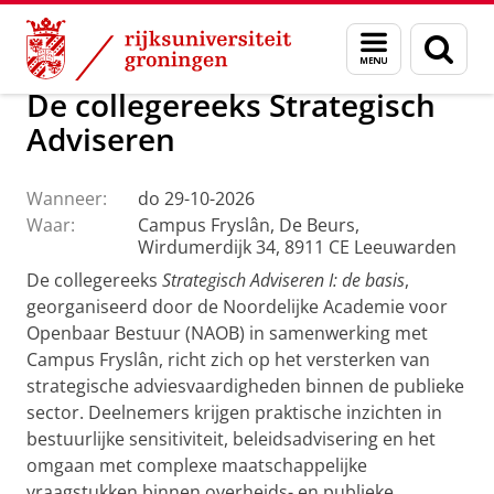
Skip
Skip
Over ons
Campus Fryslân
Menu
Zoek
to
to
en
Content
Navigation
zoeken
De collegereeks Strategisch
Adviseren
Wanneer:
do 29-10-2026
Waar:
Campus Fryslân, De Beurs,
Wirdumerdijk 34, 8911 CE Leeuwarden
De collegereeks
Strategisch Adviseren I: de basis
,
georganiseerd door de Noordelijke Academie voor
Openbaar Bestuur (NAOB) in samenwerking met
Campus Fryslân, richt zich op het versterken van
strategische adviesvaardigheden binnen de publieke
sector. Deelnemers krijgen praktische inzichten in
bestuurlijke sensitiviteit, beleidsadvisering en het
omgaan met complexe maatschappelijke
vraagstukken binnen overheids- en publieke