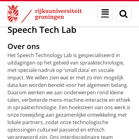
Skip
Skip
Over ons
Campus Fryslân
CITE
Menu
Zoek
to
to
en
Content
Navigation
zoeken
Speech Tech Lab
Over ons
Het Speech Technology Lab is gespecialiseerd in
uitdagingen op het gebied van spraaktechnologie,
met speciale nadruk op ‘small data’ en sociale
impact. We willen zien wat er met zo min mogelijk
data kan worden bereikt voor het algemeen belang.
Daarom werken we aan onderwerpen rond kleine
talen, verbeterde mens-machine-interactie en ethiek
in spraaktechnologie. Een hoeksteen van ons werk is
onze toewijding aan gezamenlijke ontwikkeling met
lokale partners, zodat onze technologische
oplossingen cultureel passend en ethisch
verantwoord zijn. Ons interdisciplinaire team