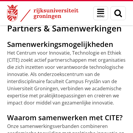
Skip
Skip
Over ons
Campus Fryslân
CITE
Menu
Zoek
to
to
en
Content
Navigation
zoeken
Partners & Samenwerkingen
Samenwerkingsmogelijkheden
Het Centrum voor Innovatie, Technologie en Ethiek
(CITE) zoekt actief partnerschappen met organisaties
die zich inzetten voor verantwoorde technologische
innovatie. Als onderzoekscentrum van de
interdisciplinaire faculteit Campus Fryslân van de
Universiteit Groningen, verbinden we academische
expertise met praktijktoepassingen en creëren we
impact door middel van gezamenlijke innovatie.
Waarom samenwerken met CITE?
Onze samenwerkingsverbanden combineren