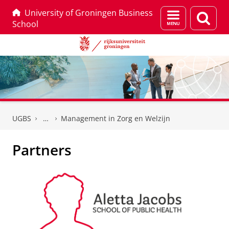
University of Groningen Business
Menu
Zoek
School
en
zoeken
Skip
Skip
to
to
UGBS
Management in Zorg en Welzijn
Content
Navigation
Partners