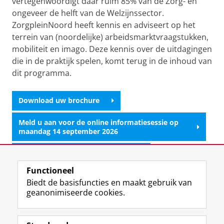
vertegenwoordigt daar ruim 85% van de Zorg- en
ongeveer de helft van de Welzijnssector.
ZorgpleinNoord heeft kennis en adviseert op het
terrein van (noordelijke) arbeidsmarktvraagstukken,
mobiliteit en imago. Deze kennis over de uitdagingen
die in de praktijk spelen, komt terug in de inhoud van
dit programma.
Download uw brochure
Meld u aan voor de online informatiesessie op
maandag 14 september 2026
Schrijf u in voor het programma
Functioneel
Bel of e-mail voor meer informatie
Biedt de basisfuncties en maakt gebruik van
geanonimiseerde cookies.
Laatst gewijzigd:
19 mei 2026 11:22