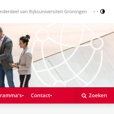
nderdeel van Rijksuniversiteit Groningen
Contr
Nederlands
English
gramma's
Contact
Zoeken