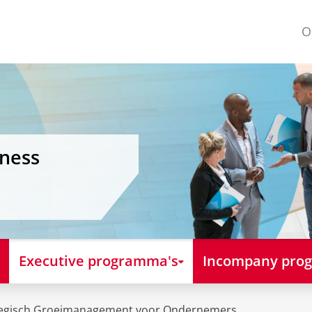
O
iness
Executive programma's
Incompany pro
tegisch Groeimanagement voor Ondernemers