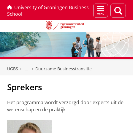
University of Groningen Business
Menu
Zoek
School
en
zoeken
Skip
Skip
to
to
UGBS
Duurzame Businesstransitie
Content
Navigation
Sprekers
Het programma wordt verzorgd door experts uit de
wetenschap en de praktijk: