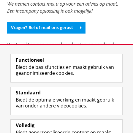
We nemen contact met u op voor een advies op maat
.
Een incompany oplossing is ook mogelijk!
Vragen? Bel of mail ons gerust
Bent u al toe aan een volgende stap en verder de
diepte in te gaan op dit thema? Neem dan eens een
kijkje bij onze
2-jarige deeltijd Executive MBA
Functioneel
Sustainable Business Models
.
Biedt de basisfuncties en maakt gebruik van
geanonimiseerde cookies.
Laatst gewijzigd:
25 juni 2026 11:36
Standaard
Biedt de optimale werking en maakt gebruik
Uw Business Partner: Executive onderwijs (UBGS)
van onder andere videocookies.
Uw Business Partner: Samen onderzoeken
Uw Business Partner: Werken met studenten
Volledig
Biedt gepersonaliseerde content en maakt