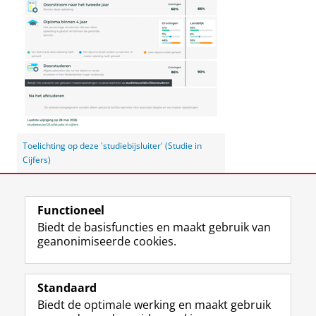
Toelichting op deze 'studiebijsluiter' (Studie in
Cijfers)
Laatst gewijzigd:
03 juni 2026 12:21
Functioneel
Biedt de basisfuncties en maakt gebruik van
geanonimiseerde cookies.
F
L
R
I
Y
Volg de RUG
a
i
S
n
o
Standaard
c
n
S
s
u
Biedt de optimale werking en maakt gebruik
e
k
-
t
T
Studiekiezers