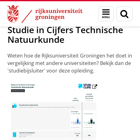
Skip
Skip
Onderwijs
Technische Natuurkunde
Menu
Zoek
to
to
en
Content
Navigation
zoeken
Studie in Cijfers Technische
Natuurkunde
Weten hoe de Rijksuniversiteit Groningen het doet in
vergelijking met andere universiteiten? Bekijk dan de
'studiebijsluiter' voor deze opleiding.