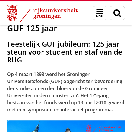
Skip
Skip
Alumni
Jubilea
Menu
Zoek
to
to
en
Content
Navigation
zoeken
GUF 125 jaar
Feestelijk GUF jubileum: 125 jaar
steun voor student en staf van de
RUG
Op 4 maart 1893 werd het Groninger
Universiteitsfonds (GUF) opgericht ter ‘bevordering
der studie aan en den bloei van de Groninger
Universiteit in den ruimsten zin’. Het 125-jarig
bestaan van het fonds werd op 13 april 2018 gevierd
met een symposium en interactief programma.