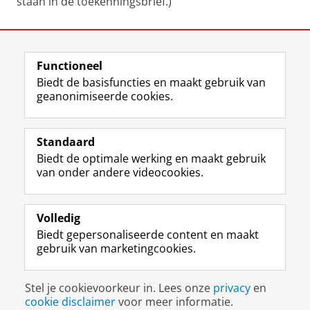
staan in de toekenningsbrief.)
Laatst gewijzigd:
01 januari 2026 11:39
Functioneel
View this page in:
English
Biedt de basisfuncties en maakt gebruik van
geanonimiseerde cookies.
F
L
R
I
Y
Volg de RUG
a
i
S
n
o
Standaard
c
n
S
s
u
Biedt de optimale werking en maakt gebruik
e
k
-
t
T
Studiekiezers
van onder andere videocookies.
b
e
f
a
u
Maatschappij/bedrijven
o
d
e
g
b
o
I
e
r
e
Alumni
k
n
d
a
-
Volledig
p
-
R
m
k
Biedt gepersonaliseerde content en maakt
Over ons
a
p
i
-
a
gebruik van marketingcookies.
g
a
j
a
n
i
g
k
c
a
Disclaimer & Copyright
Privacy
Cookies
n
i
s
c
a
Stel je cookievoorkeur in. Lees onze
privacy
en
Inloggen
a
n
u
o
l
cookie disclaimer
voor meer informatie.