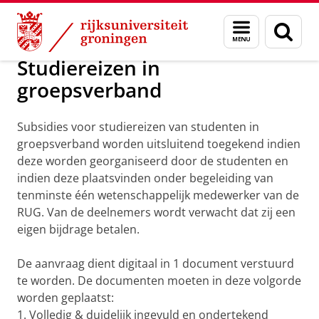
Skip
Skip
Alumni
Subsidie aanvragen
Menu
Zoek
to
to
en
Content
Navigation
zoeken
Studiereizen in
groepsverband
Subsidies voor studiereizen van studenten in
groepsverband worden uitsluitend toegekend indien
deze worden georganiseerd door de studenten en
indien deze plaatsvinden onder begeleiding van
tenminste één wetenschappelijk medewerker van de
RUG. Van de deelnemers wordt verwacht dat zij een
eigen bijdrage betalen.
De aanvraag dient digitaal in 1 document verstuurd
te worden. De documenten moeten in deze volgorde
worden geplaatst:
1. Volledig & duidelijk ingevuld en ondertekend