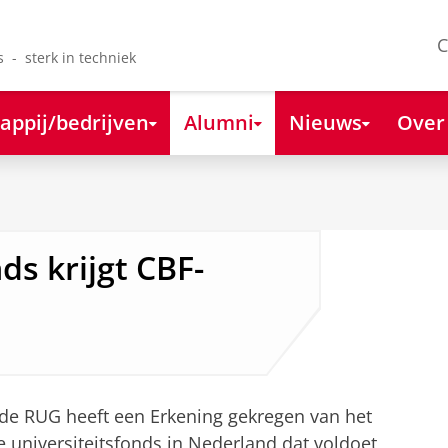
C
s - sterk in techniek
appij/bedrijven
Alumni
Nieuws
Over
s krijgt CBF-
de RUG heeft een Erkening gekregen van het
 universiteitsfonds in Nederland dat voldoet