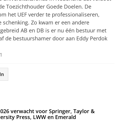
n de Toezichthouder Goede Doelen. De
om het UEF verder te professionaliseren,
e schenking. Zo kwam er een andere
itgebreid AB en DB is er nu één bestuur met
 gaf de bestuurshamer door aan Eddy Perdok
1
In
026 verwacht voor Springer, Taylor &
versity Press, LWW en Emerald