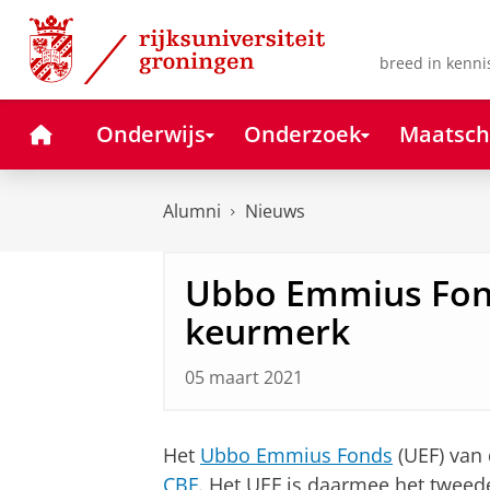
Skip
Skip
to
to
Content
Navigation
breed in kenni
Home
Onderwijs
Onderzoek
Maatsch
Alumni
Nieuws
Ubbo Emmius Fond
keurmerk
05 maart 2021
Het
Ubbo Emmius Fonds
(UEF) van 
CBF
. Het UEF is daarmee het tweede