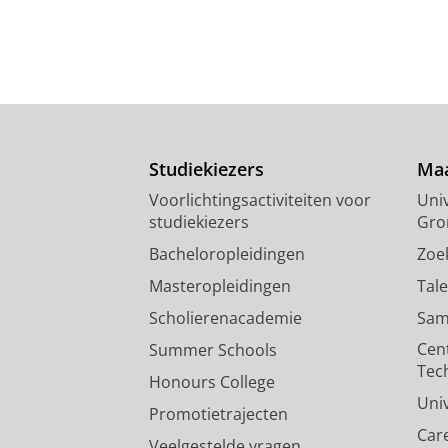
Studiekiezers
Maa
Voorlichtingsactiviteiten voor
Univ
studiekiezers
Gro
Bacheloropleidingen
Zoe
Masteropleidingen
Tal
Scholierenacademie
Sam
Cen
Summer Schools
Tec
Honours College
Uni
Promotietrajecten
Car
Veelgestelde vragen