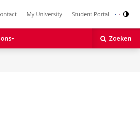
ontact
My University
Student Portal
Contr
Nederlands
English
 ons
Zoeken