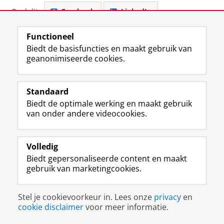
Deel dit
Facebook
LinkedIn
View this page in:
English
Functioneel
Biedt de basisfuncties en maakt gebruik van
geanonimiseerde cookies.
F
L
R
I
Y
Volg de RUG
a
i
S
n
o
c
n
S
s
u
Standaard
e
k
-
t
T
Studiekiezers
Biedt de optimale werking en maakt gebruik
b
e
f
a
u
van onder andere videocookies.
Maatschappij/bedrijven
o
d
e
g
b
o
I
e
r
e
Alumni
k
n
d
a
-
Volledig
p
-
R
m
k
Over ons
Biedt gepersonaliseerde content en maakt
a
p
i
-
a
gebruik van marketingcookies.
g
a
j
a
n
i
g
k
c
a
Disclaimer & Copyright
Privacy
Cookies
n
i
s
c
a
Stel je cookievoorkeur in. Lees onze
privacy
en
Inloggen
a
n
u
o
l
cookie disclaimer
voor meer informatie.
R
a
n
u
R
i
R
i
n
i