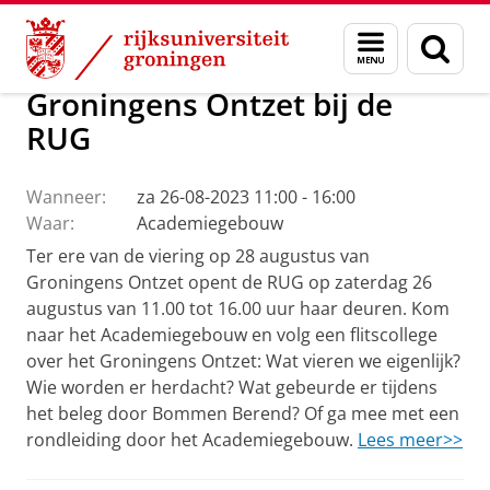
Skip
Skip
Alumni
Menu
Zoek
to
to
en
Content
Navigation
zoeken
Groningens Ontzet bij de
RUG
Wanneer:
za 26-08-2023 11:00 - 16:00
Waar:
Academiegebouw
Ter ere van de viering op 28 augustus van
Groningens Ontzet opent de RUG op zaterdag 26
augustus van 11.00 tot 16.00 uur haar deuren. Kom
naar het Academiegebouw en volg een flitscollege
over het Groningens Ontzet: Wat vieren we eigenlijk?
Wie worden er herdacht? Wat gebeurde er tijdens
het beleg door Bommen Berend? Of ga mee met een
rondleiding door het Academiegebouw.
Lees meer>>