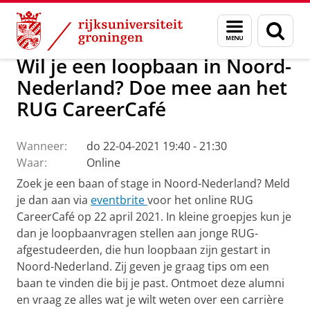
Skip
Skip
Alumni
Menu
Zoek
to
to
en
Content
Navigation
zoeken
Wil je een loopbaan in Noord-
Nederland? Doe mee aan het
RUG CareerCafé
Wanneer:
do 22-04-2021 19:40 - 21:30
Waar:
Online
Zoek je een baan of stage in Noord-Nederland? Meld
je dan aan via
eventbrite
voor het online RUG
CareerCafé op 22 april 2021. In kleine groepjes kun je
dan je loopbaanvragen stellen aan jonge RUG-
afgestudeerden, die hun loopbaan zijn gestart in
Noord-Nederland. Zij geven je graag tips om een
baan te vinden die bij je past. Ontmoet deze alumni
en vraag ze alles wat je wilt weten over een carrière