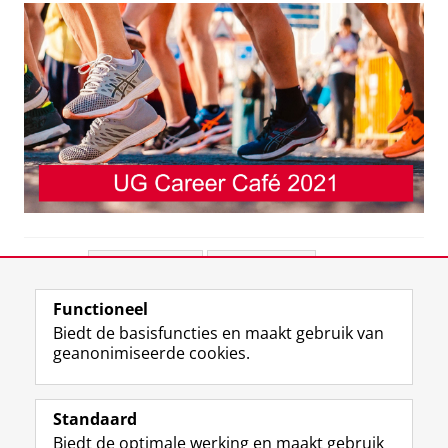
Deel dit
Facebook
LinkedIn
Functioneel
View this page in:
English
Biedt de basisfuncties en maakt gebruik van
geanonimiseerde cookies.
F
L
R
I
Y
Volg de RUG
a
i
S
n
o
Standaard
c
n
S
s
u
Biedt de optimale werking en maakt gebruik
e
k
-
t
T