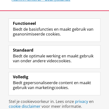
Laatst gewijzigd:
20 oktober 2022 13:47
Functioneel
View this page in:
English
Biedt de basisfuncties en maakt gebruik van
geanonimiseerde cookies.
F
L
R
I
Y
Volg de RUG
a
i
S
n
o
Standaard
c
n
S
s
u
Biedt de optimale werking en maakt gebruik
e
k
-
t
T
Studiekiezers
van onder andere videocookies.
b
e
f
a
u
Maatschappij/bedrijven
o
d
e
g
b
o
I
e
r
e
Alumni
k
n
d
a
-
Volledig
p
-
R
m
k
Biedt gepersonaliseerde content en maakt
Over ons
a
p
i
-
a
gebruik van marketingcookies.
g
a
j
a
n
i
g
k
c
a
Disclaimer & Copyright
Privacy
Cookies
n
i
s
c
a
Stel je cookievoorkeur in. Lees onze
privacy
en
Inloggen
a
n
u
o
l
cookie disclaimer
voor meer informatie.