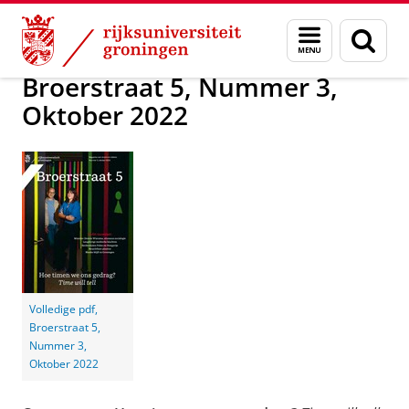
Skip
Skip
Alumni
Magazine Broerstraat 5
Broerstraat 5
Menu
Zoek
to
to
en
Content
Navigation
zoeken
Broerstraat 5, Nummer 3,
Oktober 2022
Volledige pdf,
Broerstraat 5,
Nummer 3,
Oktober 2022