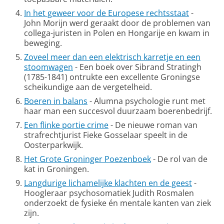
In het geweer voor de Europese rechtsstaat
-
John Morijn werd geraakt door de problemen van
collega-juristen in Polen en Hongarije en kwam in
beweging.
Zoveel meer dan een elektrisch karretje en een
stoomwagen
- Een boek over Sibrand Stratingh
(1785-1841) ontrukte een excellente Groningse
scheikundige aan de vergetelheid.
Boeren in balans
- Alumna psychologie runt met
haar man een succesvol duurzaam boerenbedrijf.
Een flinke portie crime
- De nieuwe roman van
strafrechtjurist Fieke Gosselaar speelt in de
Oosterparkwijk.
Het Grote Groninger Poezenboek
- De rol van de
kat in Groningen.
Langdurige lichamelijke klachten en de geest
-
Hoogleraar psychosomatiek Judith Rosmalen
onderzoekt de fysieke én mentale kanten van ziek
zijn.