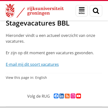
Skip
Skip
Over ons
Werken bij de RUG
Vacatures
Menu
Zoek
to
to
en
Content
Navigation
zoeken
Stagevacatures BBL
Hieronder vindt u een actueel overzicht van onze
vacatures.
Er zijn op dit moment geen vacatures gevonden.
E-mail mij dit soort vacatures
View this page in:
English
F
L
R
I
Y
Volg de RUG
a
i
S
n
o
c
n
S
s
u