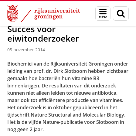
Skip
Skip
Over ons
Menu
Zoek
to
to
en
Content
Navigation
zoeken
Succes voor
eiwitonderzoeker
05 november 2014
Biochemici van de Rijksuniversiteit Groningen onder
leiding van prof. dr. Dirk Slotboom hebben zichtbaar
gemaakt hoe bacteriën hun vitamine B3
binnenkrijgen. De resultaten van dit onderzoek
kunnen niet alleen leiden tot nieuwe antibiotica,
maar ook tot efficiëntere productie van vitamines.
Het onderzoek is in oktober gepubliceerd in het
tijdschrift Nature Structural and Molecular Biology.
Het is de vijfde Nature-publicatie voor Slotboom in
nog geen 2 jaar.
Succes voor eiwitonderzoeker