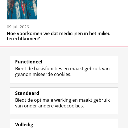
09 juli 2026
Hoe voorkomen we dat medicijnen in het milieu
terechtkomen?
Functioneel
Biedt de basisfuncties en maakt gebruik van
geanonimiseerde cookies.
F
L
R
I
Y
Volg de RUG
a
i
S
n
o
Standaard
c
n
S
s
u
Biedt de optimale werking en maakt gebruik
e
k
-
t
T
Studiekiezers
van onder andere videocookies.
b
e
f
a
u
Maatschappij/bedrijven
o
d
e
g
b
o
I
e
r
e
Alumni
k
n
d
a
-
Volledig