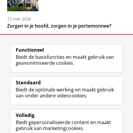
12 mei 2026
Zorgen in je hoofd, zorgen in je portemonnee?
Functioneel
Biedt de basisfuncties en maakt gebruik van
geanonimiseerde cookies.
F
L
R
I
Y
Volg de RUG
a
i
S
n
o
Standaard
c
n
S
s
u
Biedt de optimale werking en maakt gebruik
e
k
-
t
T
Studiekiezers
van onder andere videocookies.
b
e
f
a
u
Maatschappij/bedrijven
o
d
e
g
b
o
I
e
r
e
Alumni
k
n
d
a
-
Volledig
p
-
R
m
k
Biedt gepersonaliseerde content en maakt
Over ons
a
p
i
-
a
gebruik van marketingcookies.
g
a
j
a
n