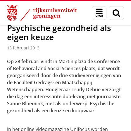
Skip
Skip
Over ons
Menu
Zoek
to
to
en
Content
Navigation
zoeken
Psychische gezondheid als
eigen keuze
13 februari 2013
Op 28 februari vindt in Martiniplaza de Conference
of Behavioral and Social Sciences plaats, dat wordt
georganiseerd door de drie studieverenigingen van
de Faculteit Gedrags- en Maatschappij
Wetenschappen. Hoogleraar Trudy Dehue verzorgt
die dag een interessante duo-lezing met journaliste
Sanne Bloemink, met als onderwerp: Psychische
gezondheid als een keuze en koopwaar.
Psychische gezondheid als eigen keuze
Pas uw cookie instellingen aan
om deze
video te zien
In het online videomagazine Unifocus worden