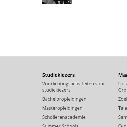
Studiekiezers
Maa
Voorlichtingsactiviteiten voor
Univ
studiekiezers
Gro
Bacheloropleidingen
Zoe
Masteropleidingen
Tal
Scholierenacademie
Sam
Cen
Summer Schools