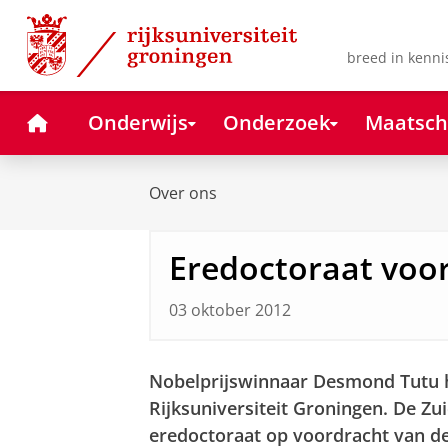
Skip
Skip
to
to
Content
Navigation
breed in kenni
Home
Onderwijs
Onderzoek
Maatsch
Over ons
Eredoctoraat voo
03 oktober 2012
Nobelprijswinnaar Desmond Tutu h
Rijksuniversiteit Groningen. De Zu
eredoctoraat op voordracht van de