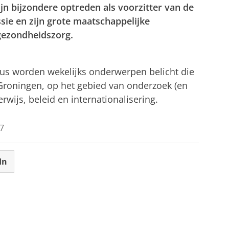
 bijzondere optreden als voorzitter van de
ie en zijn grote maatschappelijke
gezondheidszorg.
tellingen aan
om deze video te zien
cus worden wekelijks onderwerpen belicht die
 Groningen, op het gebied van onderzoek (en
wijs, beleid en internationalisering.
7
In