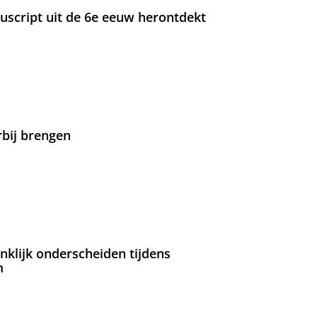
nuscript uit de 6e eeuw herontdekt
rbij brengen
nklijk onderscheiden tijdens
m