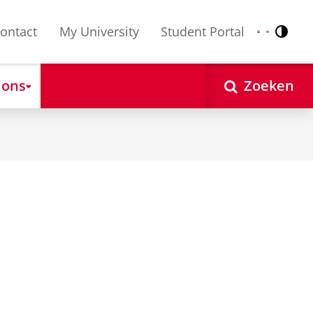
ontact
My University
Student Portal
Contr
Nederlands
English
 ons
Zoeken