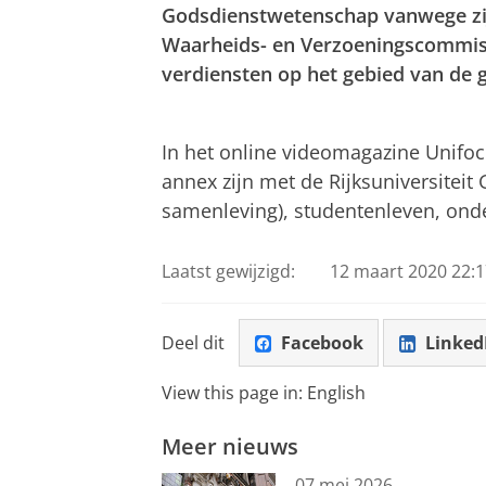
Godsdienstwetenschap vanwege zijn
Waarheids- en Verzoeningscommiss
verdiensten op het gebied van de 
Eredoctoraat voor Desmond Tutu
Pas uw cookie ins
In het online videomagazine Unifo
annex zijn met de Rijksuniversiteit
samenleving), studentenleven, onder
Laatst gewijzigd:
12 maart 2020 22:1
Deel dit
Facebook
Linked
View this page in:
English
Meer nieuws
07 mei 2026