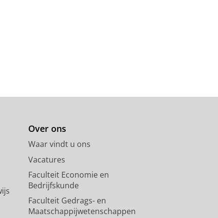
Over ons
Waar vindt u ons
Vacatures
Faculteit Economie en
Bedrijfskunde
ijs
Faculteit Gedrags- en
Maatschappijwetenschappen