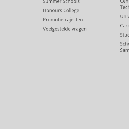
Cen
Summer Schools
Tec
Honours College
Uni
Promotietrajecten
Car
Veelgestelde vragen
Stu
Sch
Sam