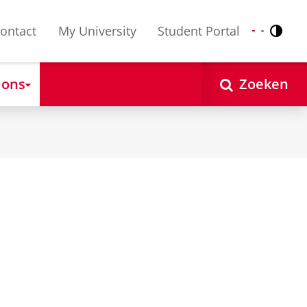
ontact
My University
Student Portal
Contr
Nederlands
English
 ons
Zoeken