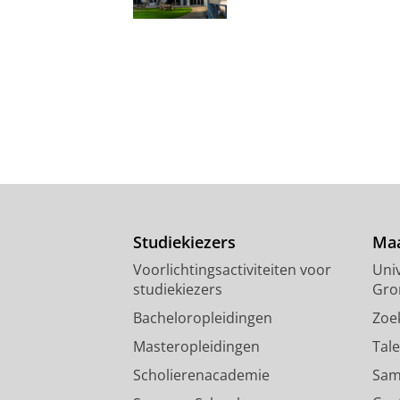
Studiekiezers
Maa
Voorlichtingsactiviteiten voor
Univ
studiekiezers
Gro
Bacheloropleidingen
Zoe
Masteropleidingen
Tal
Scholierenacademie
Sam