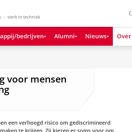
C
s - sterk in techniek
appij/bedrijven
Alumni
Nieuws
Over
ig voor mensen
ng
en een verhoogd risico om gediscrimineerd
maken te krijgen. Zij kiezen er soms voor om