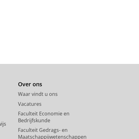
Over ons
Waar vindt u ons
Vacatures
Faculteit Economie en
Bedrijfskunde
ijs
Faculteit Gedrags- en
Maatschappijwetenschappen