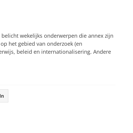
 oogaandoening
tellingen aan
om deze video te zien
belicht wekelijks onderwerpen die annex zijn
, op het gebied van onderzoek (en
wijs, beleid en internationalisering. Andere
In