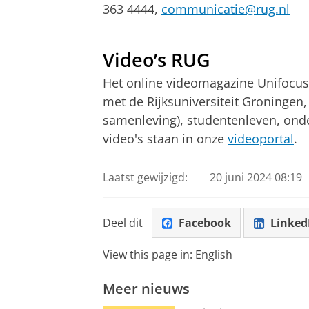
363 4444,
communicatie@rug.nl
Nieuw beleid nodig voor mensen met
Pas uw cookie ins
Video’s RUG
Het online videomagazine Unifocus 
met de Rijksuniversiteit Groningen
samenleving), studentenleven, onder
video's staan in onze
videoportal
.
Laatst gewijzigd:
20 juni 2024 08:19
Deel dit
Facebook
Linked
View this page in:
English
Meer nieuws