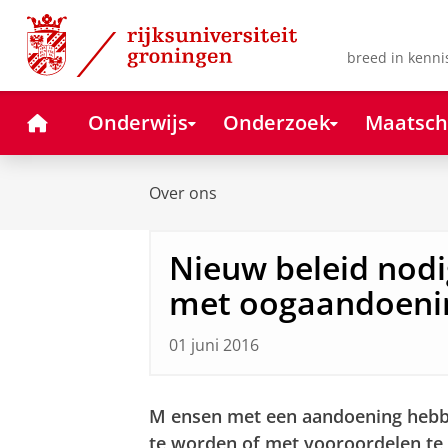
Skip
Skip
to
to
Content
Navigation
breed in kenni
Home
Onderwijs
Onderzoek
Maatsch
Over ons
Nieuw beleid nod
met oogaandoeni
01 juni 2016
M
ensen met een aandoening hebb
te worden of met vooroordelen te 