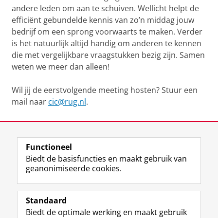
andere leden om aan te schuiven. Wellicht helpt de
efficiënt gebundelde kennis van zo’n middag jouw
bedrijf om een sprong voorwaarts te maken. Verder
is het natuurlijk altijd handig om anderen te kennen
die met vergelijkbare vraagstukken bezig zijn. Samen
weten we meer dan alleen!
Wil jij de eerstvolgende meeting hosten? Stuur een
mail naar
cic@rug.nl
.
Laatst gewijzigd:
14 juli 2023 12:16
Functioneel
View this page in:
English
Biedt de basisfuncties en maakt gebruik van
geanonimiseerde cookies.
F
L
R
I
Y
Volg de RUG
a
i
S
n
o
Standaard
c
n
S
s
u
Biedt de optimale werking en maakt gebruik
e
k
-
t
T
Studiekiezers