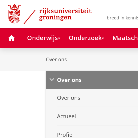
Skip
Skip
to
to
Content
Navigation
breed in kenni
Home
Onderwijs
Onderzoek
Maatsch
Over ons
Over ons
Over ons
Actueel
Profiel