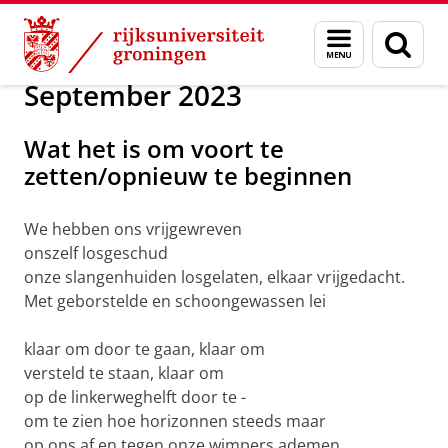
Skip
Skip
Over ons
Profiel
Gedichten van de huisdichter
Menu
Zoek
to
to
en
Content
Navigation
zoeken
September 2023
Wat het is om voort te
zetten/opnieuw te beginnen
We hebben ons vrijgewreven
onszelf losgeschud
onze slangenhuiden losgelaten, elkaar vrijgedacht.
Met geborstelde en schoongewassen lei
klaar om door te gaan, klaar om
versteld te staan, klaar om
op de linkerweghelft door te -
om te zien hoe horizonnen steeds maar
op ons af en tegen onze wimpers ademen.