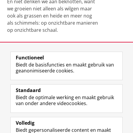
En niet denken we aan beknotten, want
we groeien niet alleen als wilgen maar
ook als grassen en heide en meer nog
als schimmels: op onzichtbare manieren
op onzichtbare schaal.
Laatst gewijzigd:
05 oktober 2023 13:48
Functioneel
View this page in:
English
Biedt de basisfuncties en maakt gebruik van
geanonimiseerde cookies.
F
L
R
I
Y
Volg de RUG
a
i
S
n
o
Standaard
c
n
S
s
u
Biedt de optimale werking en maakt gebruik
e
k
-
t
T
Studiekiezers
van onder andere videocookies.
b
e
f
a
u
Maatschappij/bedrijven
o
d
e
g
b
o
I
e
r
e
Alumni
k
n
d
a
-
Volledig
p
-
R
m
k
Biedt gepersonaliseerde content en maakt
Over ons