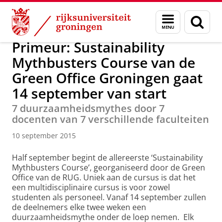
Skip
Skip
Over ons
Profiel
Feiten en cijfers
Duurzaamheid
Menu
Zoek
to
to
en
Content
Navigation
zoeken
Primeur: Sustainability
Mythbusters Course van de
Green Office Groningen gaat
14 september van start
7 duurzaamheidsmythes door 7
docenten van 7 verschillende faculteiten
10 september 2015
Half september begint de allereerste ‘Sustainability
Mythbusters Course’, georganiseerd door de Green
Office van de RUG. Uniek aan de cursus is dat het
een multidisciplinaire cursus is voor zowel
studenten als personeel. Vanaf 14 september zullen
de deelnemers elke twee weken een
duurzaamheidsmythe onder de loep nemen. Elk