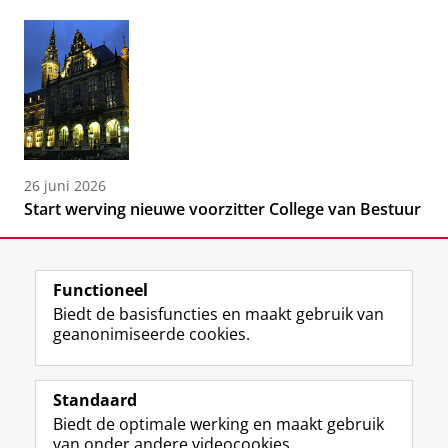
26 juni 2026
Start werving nieuwe voorzitter College van Bestuur
Functioneel
Biedt de basisfuncties en maakt gebruik van
geanonimiseerde cookies.
F
L
R
I
Y
Volg de RUG
a
i
S
n
o
Standaard
c
n
S
s
u
Biedt de optimale werking en maakt gebruik
e
k
-
t
T
Studiekiezers
van onder andere videocookies.