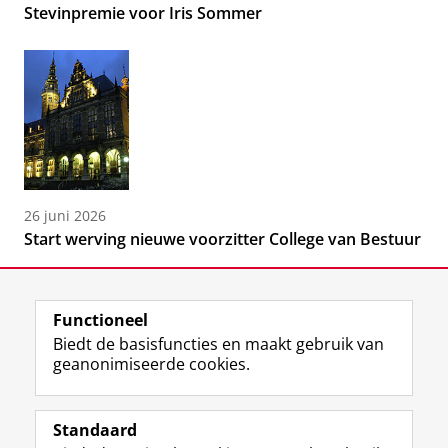
Stevinpremie voor Iris Sommer
26 juni 2026
Start werving nieuwe voorzitter College van Bestuur
Functioneel
Biedt de basisfuncties en maakt gebruik van
geanonimiseerde cookies.
F
L
R
I
Y
Volg de RUG
a
i
S
n
o
Standaard
c
n
S
s
u