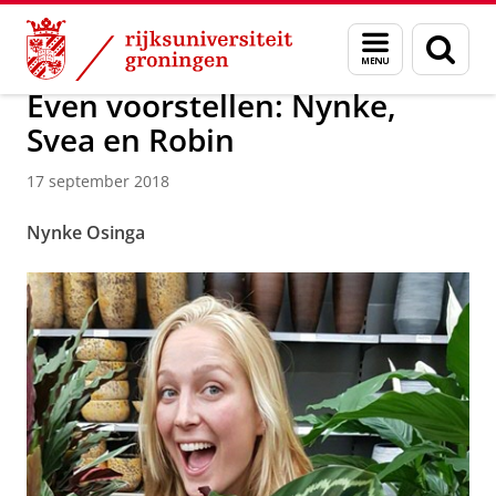
Skip
Skip
Over ons
Profiel
Feiten en cijfers
Duurzaamheid
Menu
Zoek
to
to
en
Content
Navigation
zoeken
Even voorstellen: Nynke,
Svea en Robin
17 september 2018
Nynke Osinga